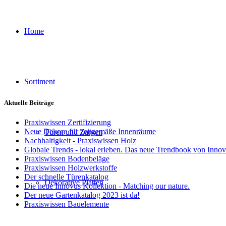
Home
Sortiment
Aktuelle Beiträge
Praxiswissen Zertifizierung
Neue Dekore für zeitgemäße Innenräume
Türen und Zargen
Nachhaltigkeit - Praxiswissen Holz
Globale Trends - lokal erleben. Das neue Trendbook von Inno
Praxiswissen Bodenbeläge
Praxiswissen Holzwerkstoffe
Der schnelle Türenkatalog
Dekorative Platten
Die neue Innovus Kollektion - Matching our nature.
Der neue Gartenkatalog 2023 ist da!
Praxiswissen Bauelemente